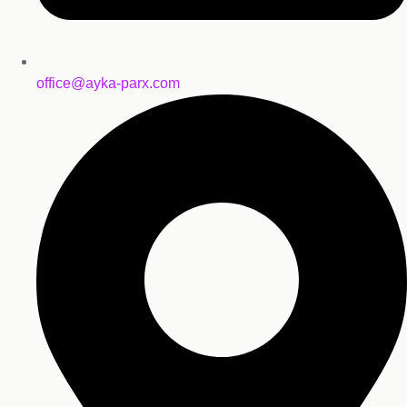
office@ayka-parx.com