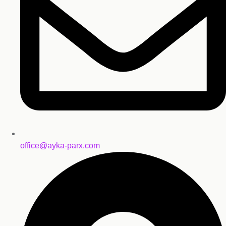
office@ayka-parx.com